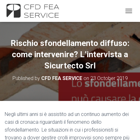
TOGGL
Rischio sfondellamento diffuso:
come intervenire? L’intervista a
Sicurtecto Srl
Published by
CFD FEA SERVICE
on
23 October 2019
Negli ultimi anni si è assistito ad un continuo aumento dei
casi di cronaca riguardanti il fenomeno dello
sfondellamento. Le situazioni in cui i professionisti si
trovano a dover gestire crolli improvvisi sono sempre più