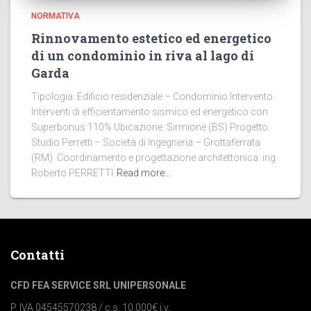
NORMATIVA
Rinnovamento estetico ed energetico
di un condominio in riva al lago di
Garda
Tipologia: Edificio residenziale – Condominio Intervento:
Interventi di efficientamento sismico ed energetico con
Superbonus 110% Ubicazione: Sirmione (BS) Progetto:
Studio Perretti – Società di Ingegneria – Grottaferrata
(RM) Coordinamento e progettazione architettonica: ing.
Roberto PERRETTI
Read more…
Contatti
CFD FEA SERVICE SRL UNIPERSONALE
P. IVA 04545570238 / c.s. 10.000€ i.v.