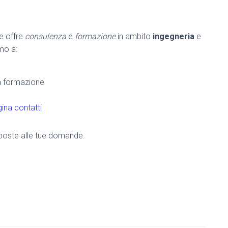
he offre
consulenza
e
formazione
in ambito
ingegneria
e
amo a:
la formazione
ina contatti
risposte alle tue domande.