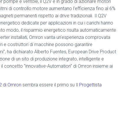
r pompe e ventole, il Q2V è in grado di azionare motori
oritmi di controllo motore aumentano l’efficienza fino al 6%
agneti permanenti rispetto ai drive tradizionali. Il Q2V
energetico dedicate per applicazioni in cui i carichi hanno
questo modo, il risparmio energetico risulta automaticamente
inverter installati, Omron vanta un’esperienza comprovata
tori e costruttori di macchine possono garantire
mi”, ha dichiarato Alberto Fuentes, European Drive Product
one di un sito di produzione integrato, intelligente e
 il concetto “innovative-Automation” di Omron insieme ai
Q2 di Omron
sembra essere il primo su
Il Progettista