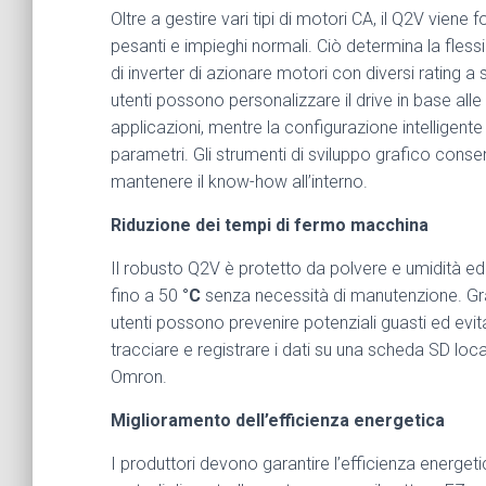
Oltre a gestire vari tipi di motori CA, il Q2V viene 
pesanti e impieghi normali. Ciò determina la fless
di inverter di azionare motori con diversi rating a 
utenti possono personalizzare il drive in base al
applicazioni, mentre la configurazione intelligente 
parametri. Gli strumenti di sviluppo grafico consen
mantenere il know-how all’interno.
Riduzione dei tempi di fermo macchina
Il robusto Q2V è protetto da polvere e umidità e
fino a 50
°
C
senza necessità di manutenzione. Grazie
utenti possono prevenire potenziali guasti ed evitar
tracciare e registrare i dati su una scheda SD local
Omron.
Miglioramento dell’efficienza energetica
I produttori devono garantire l’efficienza energetic