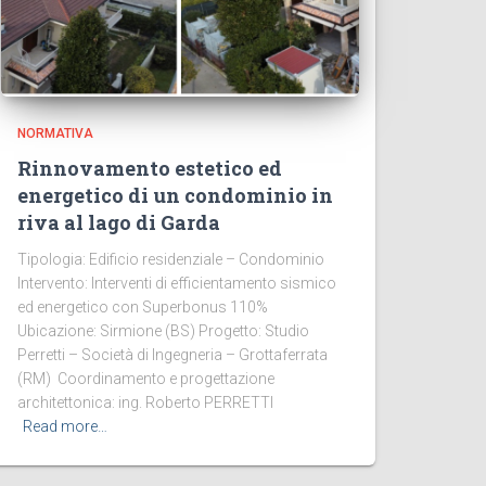
NORMATIVA
Rinnovamento estetico ed
energetico di un condominio in
riva al lago di Garda
Tipologia: Edificio residenziale – Condominio
Intervento: Interventi di efficientamento sismico
ed energetico con Superbonus 110%
Ubicazione: Sirmione (BS) Progetto: Studio
Perretti – Società di Ingegneria – Grottaferrata
(RM) Coordinamento e progettazione
architettonica: ing. Roberto PERRETTI
Read more…