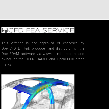
This offering is not approved or endorsed by
OpenCFD Limited, producer and distributor of the
OpenFOAM software via www.openfoam.com, and
owner of the OPENFOAM® and OpenCFD® trade
marks.