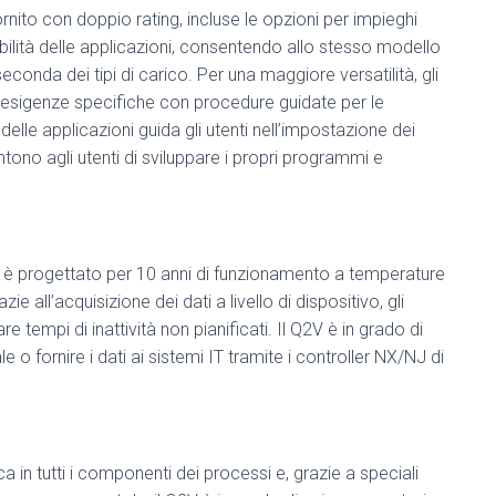
fornito con doppio rating, incluse le opzioni per impieghi
ibilità delle applicazioni, consentendo allo stesso modello
seconda dei tipi di carico. Per una maggiore versatilità, gli
le esigenze specifiche con procedure guidate per le
delle applicazioni guida gli utenti nell’impostazione dei
tono agli utenti di sviluppare i propri programmi e
d è progettato per 10 anni di funzionamento a temperature
 all’acquisizione dei dati a livello di dispositivo, gli
e tempi di inattività non pianificati. Il Q2V è in grado di
e o fornire i dati ai sistemi IT tramite i controller NX/NJ di
a in tutti i componenti dei processi e, grazie a speciali