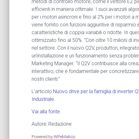
metodi di controllo motore, come il vettore EZ pe
efficienti in maniera ottimale. I suoi avanzati alg
per i motori asincroni e fino al 2% per i motori a m
viene fornito con funzioni aggiuntive di risparmio 
caratteristiche di coppia variabili o ridotte. In 
ottimizzato fino al 50%. “Con oltre 10 milioni di 
nel settore. Con il nuovo Q2V, produttori, integra
un’installazione e un funzionamento senza proble
Marketing Manager. “Il Q2V contribuisce alla creazi
interattivo, che è fondamentale per concretizzare
nostri clienti.”
L’articolo
Nuovo drive per la famiglia di inverter 
Industriale
.
Vai alla fonte.
Autore: Redazione
Powered by
WPeMatico