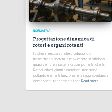
NORMATIVA
Progettazione dinamica di
rotori e organi rotanti
I sistemi meccanici che producono o
trasmettono energia in movimento si affidano
quasi sempre a sistemi di componenti rotanti.
Rotori, alberi, giunti e cuscinetti non sono
soltanto elementi funzionali ma rappresentano i
componenti fondamentali per
Read more…