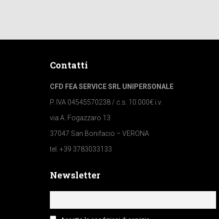
Contatti
CFD FEA SERVICE SRL UNIPERSONALE
P. IVA 04545570238 / c.s. 10.000€ i.v.
via A. Fogazzaro 13
37047 San Bonifacio – VERONA
tel. +39 3783033133
Newsletter