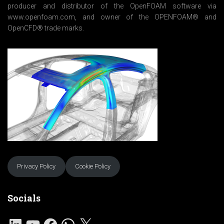
producer and distributor of the OpenFOAM software via
www.openfoam.com, and owner of the OPENFOAM® and
OpenCFD® trade marks.
Privacy Policy
Cookie Policy
Socials
L
Y
F
W
X