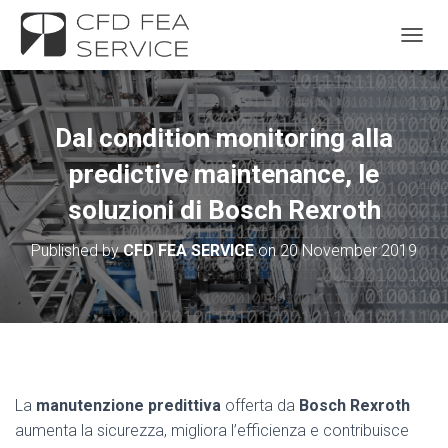
TOGGL
Dal condition monitoring alla
predictive maintenance, le
soluzioni di Bosch Rexroth
Published by
CFD FEA SERVICE
on
20 November 2019
La
manutenzione predittiva
offerta da
Bosch Rexroth
aumenta la sicurezza, migliora l’efficienza e contribuisce