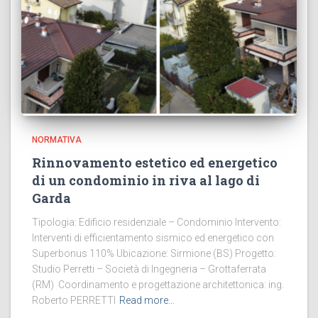
NORMATIVA
Rinnovamento estetico ed energetico
di un condominio in riva al lago di
Garda
Tipologia: Edificio residenziale – Condominio Intervento:
Interventi di efficientamento sismico ed energetico con
Superbonus 110% Ubicazione: Sirmione (BS) Progetto:
Studio Perretti – Società di Ingegneria – Grottaferrata
(RM) Coordinamento e progettazione architettonica: ing.
Roberto PERRETTI
Read more…