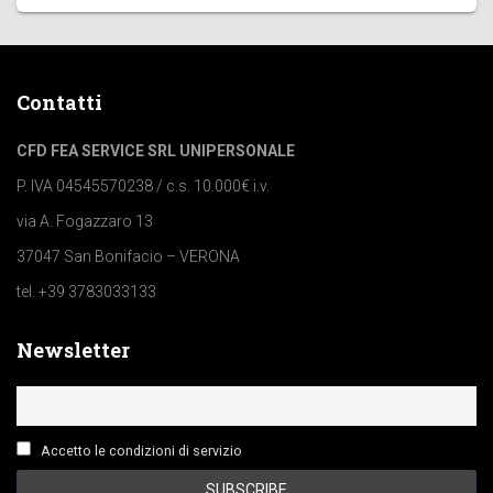
Contatti
CFD FEA SERVICE SRL UNIPERSONALE
P. IVA 04545570238 / c.s. 10.000€ i.v.
via A. Fogazzaro 13
37047 San Bonifacio – VERONA
tel. +39 3783033133
Newsletter
Accetto le condizioni di servizio