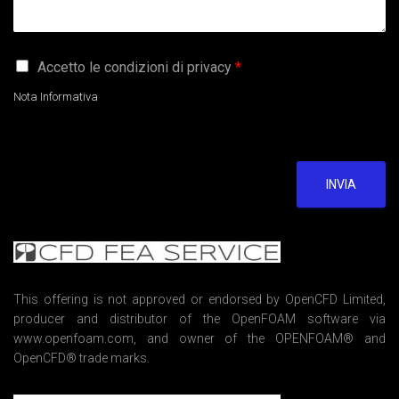
G
Accetto le condizioni di privacy
*
D
P
Nota Informativa
R
A
g
r
e
INVIA
e
m
e
n
t
*
This offering is not approved or endorsed by OpenCFD Limited,
producer and distributor of the OpenFOAM software via
www.openfoam.com, and owner of the OPENFOAM® and
OpenCFD® trade marks.