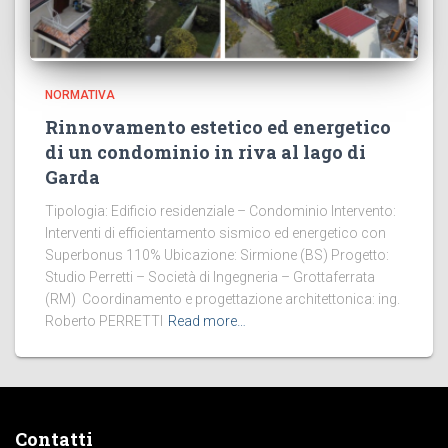
NORMATIVA
Rinnovamento estetico ed energetico
di un condominio in riva al lago di
Garda
Tipologia: Edificio residenziale – Condominio Intervento:
Interventi di efficientamento sismico ed energetico con
Superbonus 110% Ubicazione: Sirmione (BS) Progetto:
Studio Perretti – Società di Ingegneria – Grottaferrata
(RM) Coordinamento e progettazione architettonica: ing.
Roberto PERRETTI
Read more…
Contatti