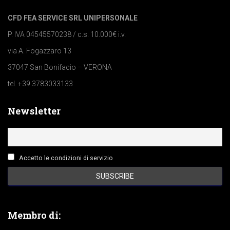
CFD FEA SERVICE SRL UNIPERSONALE
P. IVA 04545570238 / c.s. 10.000€ i.v.
via A. Fogazzaro 13
37047 San Bonifacio – VERONA
tel. +39 3783033133
Newsletter
Accetto le condizioni di servizio
Membro di: