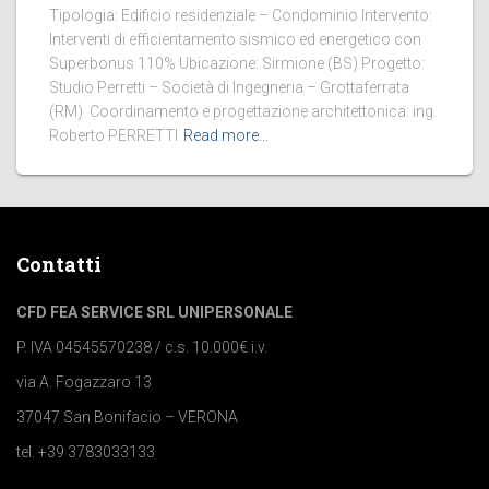
Tipologia: Edificio residenziale – Condominio Intervento:
Interventi di efficientamento sismico ed energetico con
Superbonus 110% Ubicazione: Sirmione (BS) Progetto:
Studio Perretti – Società di Ingegneria – Grottaferrata
(RM) Coordinamento e progettazione architettonica: ing.
Roberto PERRETTI
Read more…
Contatti
CFD FEA SERVICE SRL UNIPERSONALE
P. IVA 04545570238 / c.s. 10.000€ i.v.
via A. Fogazzaro 13
37047 San Bonifacio – VERONA
tel. +39 3783033133