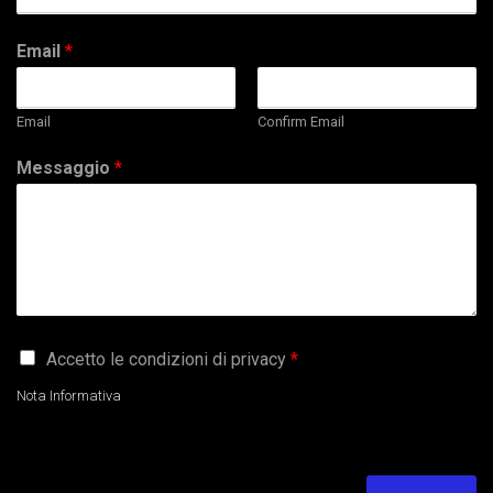
Email
*
Email
Confirm Email
Messaggio
*
G
Accetto le condizioni di privacy
*
D
P
Nota Informativa
R
A
g
r