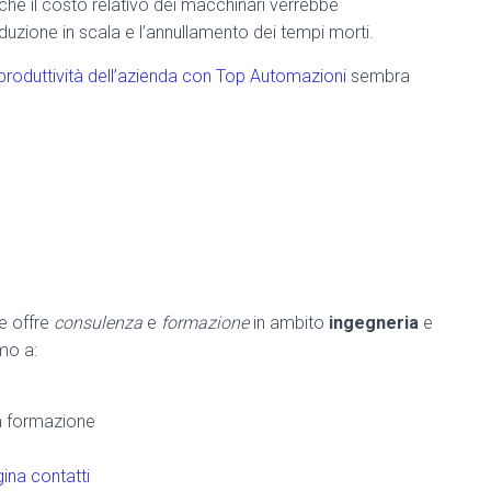
che il costo relativo dei macchinari verrebbe
zione in scala e l’annullamento dei tempi morti.
produttività dell’azienda con Top Automazioni
sembra
he offre
consulenza
e
formazione
in ambito
ingegneria
e
amo a:
la formazione
ina contatti