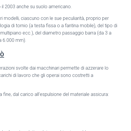
po il 2003 anche su suolo americano.
ri modelli, ciascuno con le sue peculiarità, proprio per
ogia di tornio (a testa fissa o a fantina mobile), del tipo di
ultipiano ecc.), del diametro passaggio barra (da 3 a
 a 6.000 mm).
uò
perazioni svolte dai macchinari permette di azzerare lo
richi di lavoro che gli operai sono costretti a
 fine, dal carico all’espulsione del materiale assicura: