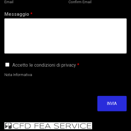
Email
Confirm Email
Messaggio
*
G
Accetto le condizioni di privacy
*
D
P
Nota Informativa
R
A
g
r
e
INVIA
e
m
e
n