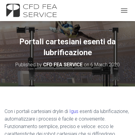
TOGGL
Portali cartesiani esenti da
lubrificazione
Published by
CFD FEA SERVICE
on
6 March 2020
Con i portali cartesiani drylin di
Igus
esenti da lubrificazione,
automatizzare i processi è facile e conveniente.
Funzionamento semplice, preciso e veloce: ecco le
caratteristiche dei robot cartesiani che si diffondono