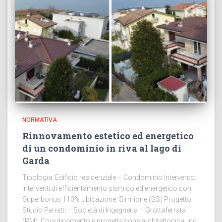
NORMATIVA
Rinnovamento estetico ed energetico
di un condominio in riva al lago di
Garda
Tipologia: Edificio residenziale – Condominio Intervento:
Interventi di efficientamento sismico ed energetico con
Superbonus 110% Ubicazione: Sirmione (BS) Progetto:
Studio Perretti – Società di Ingegneria – Grottaferrata
(RM) Coordinamento e progettazione architettonica: ing.