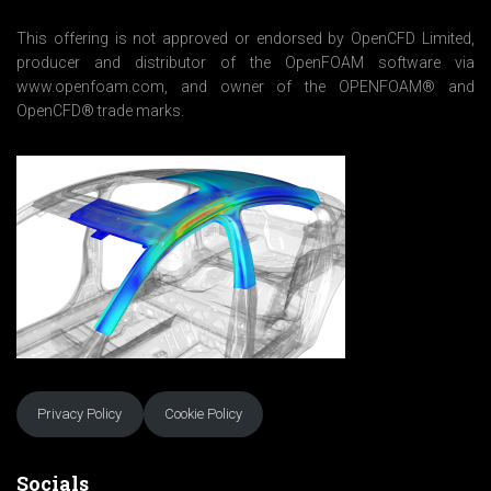
t
*
This offering is not approved or endorsed by OpenCFD Limited,
producer and distributor of the OpenFOAM software via
www.openfoam.com, and owner of the OPENFOAM® and
OpenCFD® trade marks.
Privacy Policy
Cookie Policy
Socials