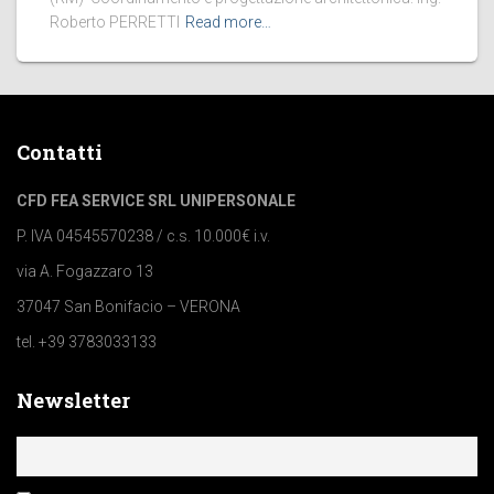
Roberto PERRETTI
Read more…
Contatti
CFD FEA SERVICE SRL UNIPERSONALE
P. IVA 04545570238 / c.s. 10.000€ i.v.
via A. Fogazzaro 13
37047 San Bonifacio – VERONA
tel. +39 3783033133
Newsletter