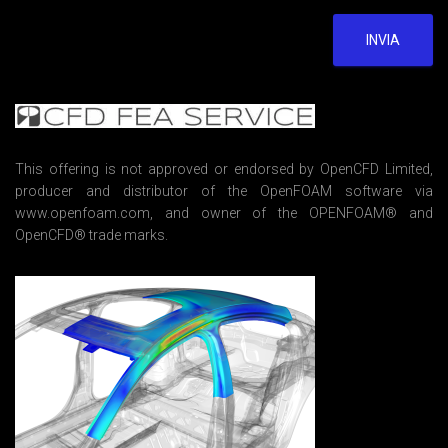
g
r
e
INVIA
e
m
e
n
t
*
This offering is not approved or endorsed by OpenCFD Limited,
producer and distributor of the OpenFOAM software via
www.openfoam.com, and owner of the OPENFOAM® and
OpenCFD® trade marks.