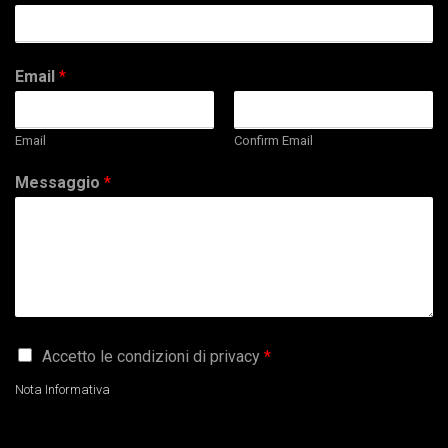
Email
*
Email
Confirm Email
Messaggio
*
G
Accetto le condizioni di privacy
*
D
P
Nota Informativa
R
A