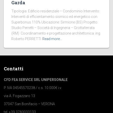
Garda
Tipologia: Edificio residenziale – Condominio Intervento:
Interventi di efficientamento sismico ed energetico con
Superbonus 110% Ubicazione: Sirmione (BS) Progetto:
Studio Perretti – Società di Ingegneria – Grottaferrata
(RM) Coordinamento e progettazione architettonica: ing.
Roberto PERRETTI
Read more…
Contatti
CFD FEA SERVICE SRL UNIPERSONALE
P. IVA 04545570238 / c.s. 10.000€ i.v.
via A. Fogazzaro 13
37047 San Bonifacio – VERONA
tel. +39 3783033133