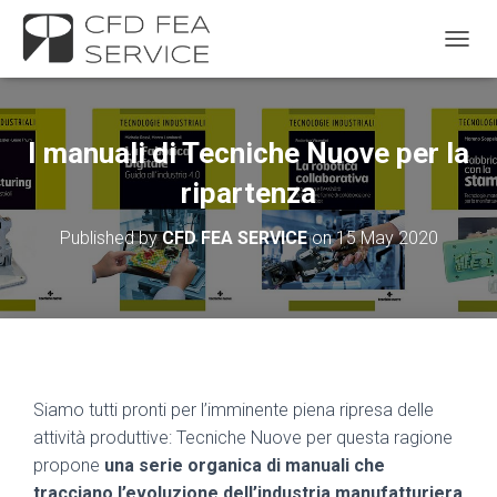
TOGGL
I manuali di Tecniche Nuove per la
ripartenza
Published by
CFD FEA SERVICE
on
15 May 2020
Siamo tutti pronti per l’imminente piena ripresa delle
attività produttive: Tecniche Nuove per questa ragione
propone
una serie organica di manuali che
tracciano l’evoluzione dell’industria manufatturiera