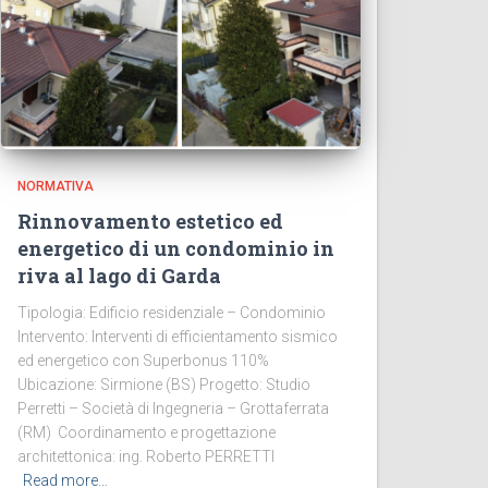
NORMATIVA
Rinnovamento estetico ed
energetico di un condominio in
riva al lago di Garda
Tipologia: Edificio residenziale – Condominio
Intervento: Interventi di efficientamento sismico
ed energetico con Superbonus 110%
Ubicazione: Sirmione (BS) Progetto: Studio
Perretti – Società di Ingegneria – Grottaferrata
(RM) Coordinamento e progettazione
architettonica: ing. Roberto PERRETTI
Read more…