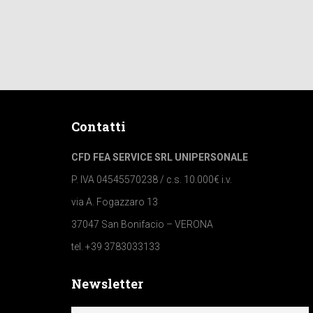
Contatti
CFD FEA SERVICE SRL UNIPERSONALE
P. IVA 04545570238 / c.s. 10.000€ i.v.
via A. Fogazzaro 13
37047 San Bonifacio – VERONA
tel. +39 3783033133
Newsletter