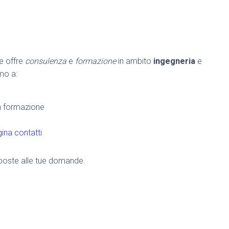
he offre
consulenza
e
formazione
in ambito
ingegneria
e
amo a:
la formazione
ina contatti
risposte alle tue domande.