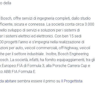
o della
sch, offre servizi di ingegneria completi, dallo studio
 efficiente, sicura e connessa. La società conta circa 3.000
llo sviluppo di servizi e soluzioni per i sistemi di
r i sistemi elettrici ed elettronici. Con ben 15 sedi
00 progetti l’anno e s’impegna nella realizzazione di
zioni per auto, veicoli commerciali, off-highway, veicoli
e per il settore industriale. Inoltre, Bosch Engineering
sch. La società, infatti, ha fornito equipaggiamenti, tra gli
o Europeo FIA di Formula 3, alla Porsche Carrera Cup e
ato ABB FIA Formula E.
da abitare
sembra essere il primo su
Il Progettista