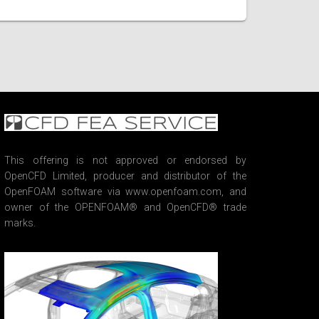
This offering is not approved or endorsed by
OpenCFD Limited, producer and distributor of the
OpenFOAM software via www.openfoam.com, and
owner of the OPENFOAM® and OpenCFD® trade
marks.