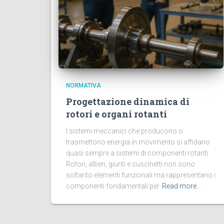
NORMATIVA
Progettazione dinamica di
rotori e organi rotanti
I sistemi meccanici che producono o
trasmettono energia in movimento si affidano
quasi sempre a sistemi di componenti rotanti.
Rotori, alberi, giunti e cuscinetti non sono
soltanto elementi funzionali ma rappresentano i
componenti fondamentali per
Read more…