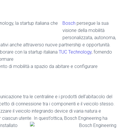
logy, la startup italiana che
Bosch
persegue la sua
visione della mobilità
personalizzata, autonoma,
ativi anche attraverso nuove partnership e opportunità.
orare con la startup ita
liana
TUC Technology
, fornendo
formare
umento di mobilità a spazio da abitare e configurare
cazione tra le centraline e i prodotti dell’abitacolo del
tto di connessione tra i componenti e il veicolo stesso.
izzare il veicolo integrando device di varia natura e
 ciascun utente. In quest’ottica, Bosch E
ngineering ha
nstallato