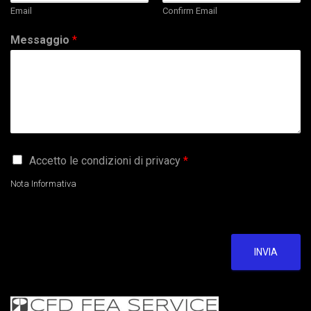
Email
Confirm Email
Messaggio
*
G
Accetto le condizioni di privacy
*
D
P
Nota Informativa
R
A
g
r
e
INVIA
e
m
e
n