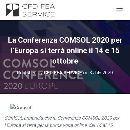
TOGGL
La Conferenza COMSOL 2020 per
l’Europa si terrà online il 14 e 15
ottobre
Published by
CFD FEA SERVICE
on
3 July 2020
COMSOL annuncia che la Conferenza COMSOL 2020 per
l’Europa si terrà per la prima volta online, dal 14 al 15