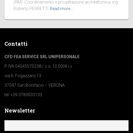
(RM) Coordinamento e progettazione architettonica: ing.
Roberto PERRETTI
Read more…
Contatti
CFD FEA SERVICE SRL UNIPERSONALE
P. IVA 04545570238 / c.s. 10.000€ i.v.
via A. Fogazzaro 13
37047 San Bonifacio – VERONA
tel. +39 3783033133
Newsletter