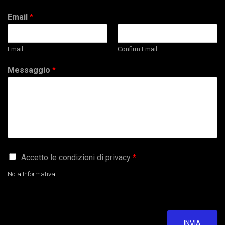
Email
*
Email
Confirm Email
Messaggio
*
G
Accetto le condizioni di privacy
*
D
P
Nota Informativa
R
A
g
r
e
INVIA