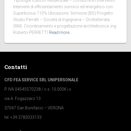
Tipologia: Edificio residenziale – Condominio Intervento:
Interventi di efficientamento sismico ed energetico con
Superbonus 110% Ubicazione: Sirmione (BS) Progetto:
Studio Perretti – Società di Ingegneria – Grottaferrata
(RM) Coordinamento e progettazione architettonica: ing.
Roberto PERRETTI
Read more…
Contatti
CFD FEA SERVICE SRL UNIPERSONALE
P. IVA 04545570238 / c.s. 10.000€ i.v.
via A. Fogazzaro 13
37047 San Bonifacio – VERONA
tel. +39 3783033133