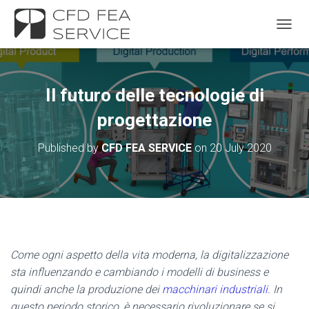
TOGGL
Il futuro delle tecnologie di
progettazione
Published by
CFD FEA SERVICE
on
20 July 2020
Come ogni aspetto della vita moderna, la digitalizzazione
sta influenzando e cambiando i modelli di business e
quindi anche la produzione dei
macchinari industriali
. In
questo periodo storico, è necessario rivoluzionare se si