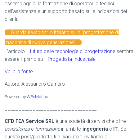
assemblaggio, la formazione di operatori e tecnici
dell’assistenza e un supporto basato sulle indicazioni dei
clienti.
Guarda il webinar in italiano sulla “progettazione di
macchine di nuova generazione”
L’articolo
Il futuro delle tecnologie di progettazione
sembra
essere il primo su
Il Progettista Industriale
.
Vai alla fonte.
Autore: Alessandro Garnero
Powered by
WPeMatico
_________________________________
CFD FEA Service SRL
è una società di servizi che offre
consulenza
e
formazione
in ambito
ingegneria
e
IT
. Se
questo post/prodotto ti è piaciuto ti invitiamo a: