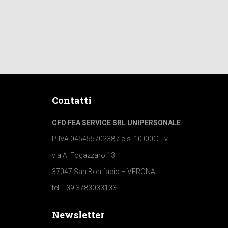
Contatti
CFD FEA SERVICE SRL UNIPERSONALE
P. IVA 04545570238 / c.s. 10.000€ i.v.
via A. Fogazzaro 13
37047 San Bonifacio – VERONA
tel. +39 3783033133
Newsletter