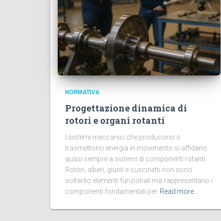
NORMATIVA
Progettazione dinamica di
rotori e organi rotanti
I sistemi meccanici che producono o
trasmettono energia in movimento si affidano
quasi sempre a sistemi di componenti rotanti.
Rotori, alberi, giunti e cuscinetti non sono
soltanto elementi funzionali ma rappresentano i
componenti fondamentali per
Read more…