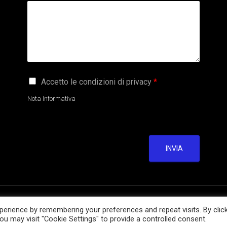
G
Accetto le condizioni di privacy
*
D
P
Nota Informativa
R
A
g
r
e
INVIA
e
m
e
n
t
CONTATTI
erience by remembering your preferences and repeat visits. By clic
*
u may visit "Cookie Settings" to provide a controlled consent.