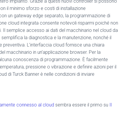
ntero impianto. Grazie a questi nuovi controller si possono
on il minimo sforzo e costi di installazione
oni con un gateway edge separato, la programmazione di
one cloud integrata consente notevoli risparmi poiché non
. Il semplice accesso ai dati del macchinario nel cloud da
o semplifica la diagnostica e la manutenzione, nonché il
 preventiva. L’interfaccia cloud fornisce una chiara
i del macchinario in un’applicazione browser. Per la
 alcuna conoscenza di programmazione. È facilmente
emperatura, pressione o vibrazione e definire azioni per il
ud di Turck Banner è nelle condizioni di inviare
ettamente connesso al cloud
sembra essere il primo su
Il