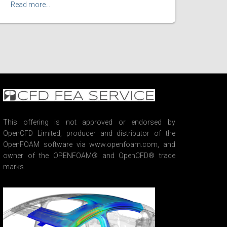
Read more…
This offering is not approved or endorsed by
OpenCFD Limited, producer and distributor of the
OpenFOAM software via www.openfoam.com, and
owner of the OPENFOAM® and OpenCFD® trade
marks.