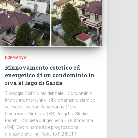
NORMATIVA
Rinnovamento estetico ed
energetico di un condominio in
riva al lago di Garda
Tipologia: Edificio residenziale – Condominio
Intervento: Interventi di efficientamento sismico
ed energetico con Superbonus 110%
Ubicazione: Sirmione (BS) Progetto: Studio
Perretti – Società di Ingegneria – Grottaferrata
(RM) Coordinamento e progettazione
architettonica: ing. Roberto PERRETTI