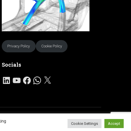
Privacy Policy
Cookie Policy
Socials
L
Y
F
W
X
I
O
A
H
N
U
C
A
K
T
E
T
E
U
B
S
D
B
O
A
I
E
O
P
N
K
P
king
Hestia | Developed by
ThemeIsle
Cookie Settings
Accept