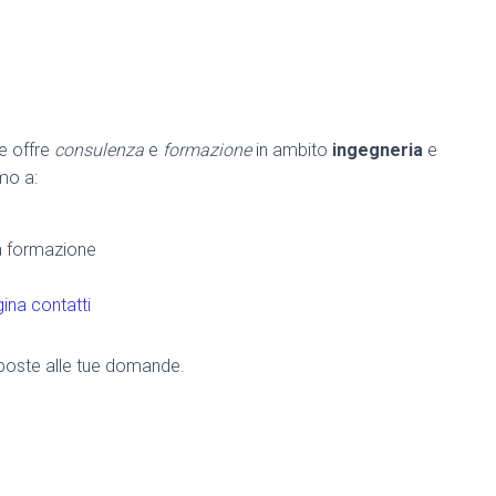
he offre
consulenza
e
formazione
in ambito
ingegneria
e
amo a:
la formazione
ina contatti
risposte alle tue domande.