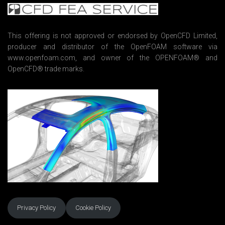
e
n
t
*
This offering is not approved or endorsed by OpenCFD Limited,
producer and distributor of the OpenFOAM software via
www.openfoam.com, and owner of the OPENFOAM® and
OpenCFD® trade marks.
Privacy Policy
Cookie Policy