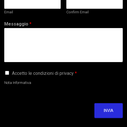
Email
Confirm Email
Messaggio
*
G
Accetto le condizioni di privacy
*
D
P
Nota Informativa
R
A
g
r
e
INVIA
e
m