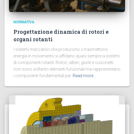
NORMATIVA
Progettazione dinamica di rotori e
organi rotanti
I sistemi meccanici che producono o trasmettono
energia in movimento si affidano quasi sempre a sistemi
di componenti rotanti. Rotori, alberi, giunti e cuscinetti
non sono soltanto elementi funzionali ma rappresentano
i componenti fondamentali per
Read more…