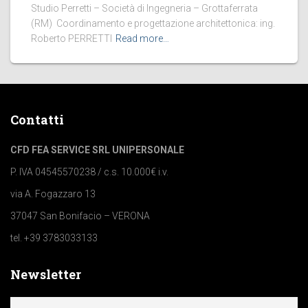
Studio Perretti – Società di Ingegneria – Grottaferrata
(RM) Coordinamento e progettazione architettonica: ing.
Roberto PERRETTI
Read more…
Contatti
CFD FEA SERVICE SRL UNIPERSONALE
P. IVA 04545570238 / c.s. 10.000€ i.v.
via A. Fogazzaro 13
37047 San Bonifacio – VERONA
tel. +39 3783033133
Newsletter