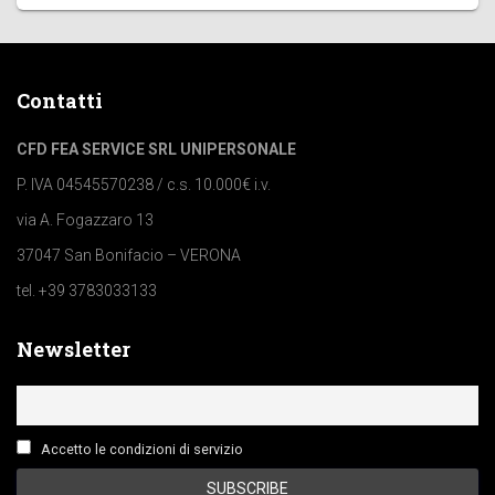
Contatti
CFD FEA SERVICE SRL UNIPERSONALE
P. IVA 04545570238 / c.s. 10.000€ i.v.
via A. Fogazzaro 13
37047 San Bonifacio – VERONA
tel. +39 3783033133
Newsletter
Accetto le condizioni di servizio