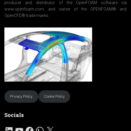
producer and distributor of the OpenFOAM software via
www.openfoam.com, and owner of the OPENFOAM® and
OpenCFD® trade marks.
Privacy Policy
Cookie Policy
Socials
L
Y
F
W
X