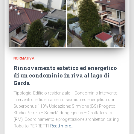
NORMATIVA
Rinnovamento estetico ed energetico
di un condominio in riva al lago di
Garda
Tipologia: Edificio residenziale – Condominio Intervento:
Interventi di efficientamento sismico ed energetico con
Superbonus 110% Ubicazione: Sirmione (BS) Progetto:
Studio Perretti – Società di Ingegneria – Grottaferrata
(RM) Coordinamento e progettazione architettonica: ing.
Roberto PERRETTI
Read more…