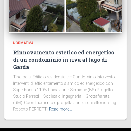
NORMATIVA
Rinnovamento estetico ed energetico
di un condominio in riva al lago di
Garda
Tipologia: Edificio residenziale – Condominio Intervento:
Interventi di efficientamento sismico ed energetico con
Superbonus 110% Ubicazione: Sirmione (BS) Progetto:
Studio Perretti – Società di Ingegneria – Grottaferrata
(RM) Coordinamento e progettazione architettonica: ing.
Roberto PERRETTI
Read more…