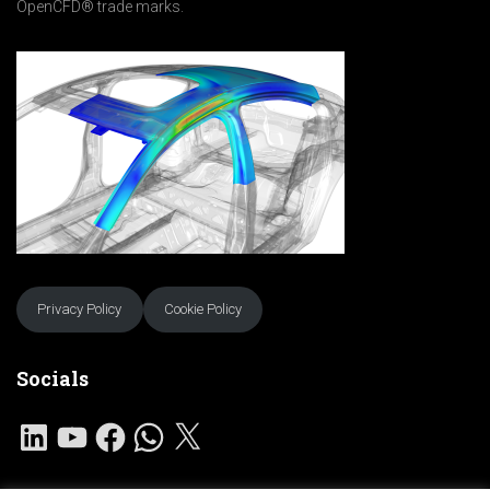
OpenCFD® trade marks.
Privacy Policy
Cookie Policy
Socials
L
Y
F
W
X
I
O
A
H
N
U
C
A
K
T
E
T
E
U
B
S