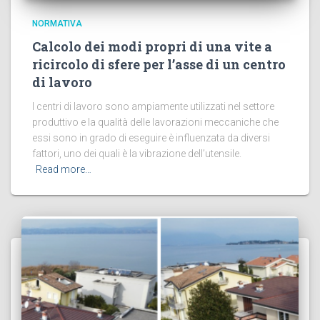
NORMATIVA
Calcolo dei modi propri di una vite a
ricircolo di sfere per l’asse di un centro
di lavoro
I centri di lavoro sono ampiamente utilizzati nel settore
produttivo e la qualità delle lavorazioni meccaniche che
essi sono in grado di eseguire è influenzata da diversi
fattori, uno dei quali è la vibrazione dell’utensile.
Read more…