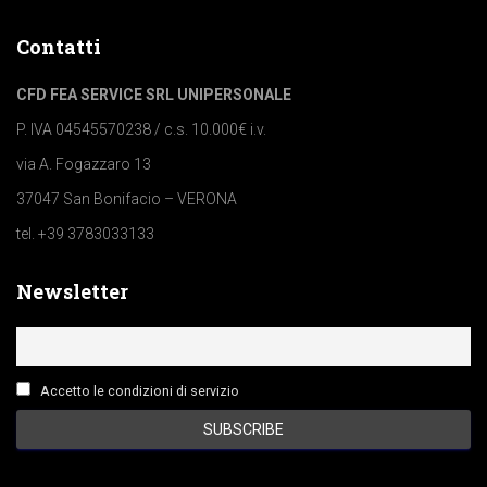
Contatti
CFD FEA SERVICE SRL UNIPERSONALE
P. IVA 04545570238 / c.s. 10.000€ i.v.
via A. Fogazzaro 13
37047 San Bonifacio – VERONA
tel. +39 3783033133
Newsletter
Accetto le condizioni di servizio