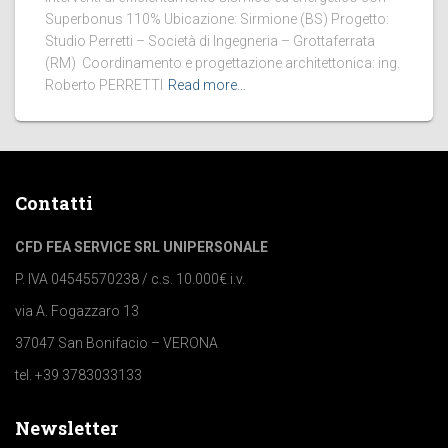
Superbonus 110% Ubicazione: Sirmione (BS) Progetto:
Studio Perretti – Società di Ingegneria – Grottaferrata
(RM) Coordinamento e progettazione architettonica: ing.
Roberto PERRETTI
Read more…
Contatti
CFD FEA SERVICE SRL UNIPERSONALE
P. IVA 04545570238 / c.s. 10.000€ i.v.
via A. Fogazzaro 13
37047 San Bonifacio – VERONA
tel. +39 3783033133
Newsletter