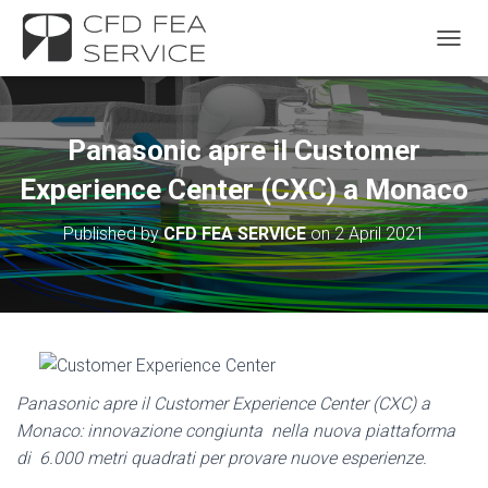
TOGGL
Panasonic apre il Customer
Experience Center (CXC) a Monaco
Published by
CFD FEA SERVICE
on
2 April 2021
Panasonic apre il Customer Experience Center (CXC) a
Monaco: innovazione congiunta nella nuova piattaforma
di 6.000 metri quadrati per provare nuove esperienze.