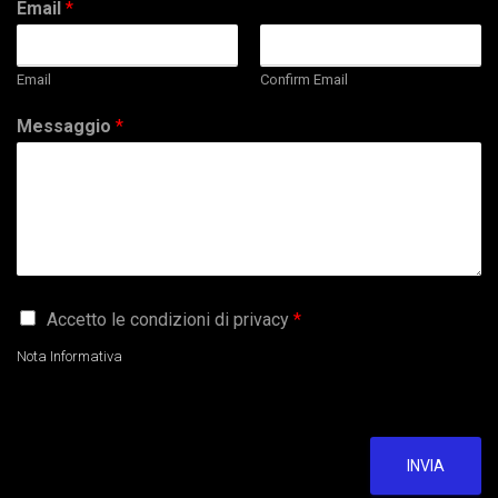
Email
*
Email
Confirm Email
Messaggio
*
G
Accetto le condizioni di privacy
*
D
P
Nota Informativa
R
A
g
r
e
INVIA
e