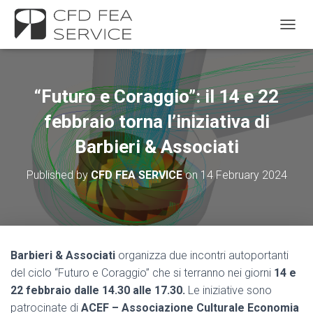
TOGGL
“Futuro e Coraggio”: il 14 e 22
febbraio torna l’iniziativa di
Barbieri & Associati
Published by
CFD FEA SERVICE
on
14 February 2024
Barbieri & Associati
organizza due incontri autoportanti
del ciclo “Futuro e Coraggio” che si terranno nei giorni
14 e
22 febbraio dalle 14.30 alle 17.30.
Le iniziative sono
patrocinate di
ACEF – Associazione Culturale Economia