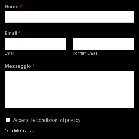
Nome
*
Email
*
Email
Confirm Email
Messaggio
*
G
Accetto le condizioni di privacy
*
D
P
Nota Informativa
R