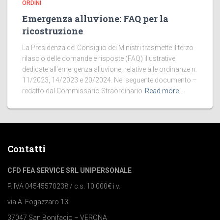
ORDINI
Emergenza alluvione: FAQ per la
ricostruzione
La Presidenza del Consiglio dei Ministri trasmette il terzo
rilascio delle domande e risposte (FAQ) illustrative
dedicate all’emergenza alluvione, relative alle ordinanze n.
11/2023, 14/2023 e 20/2024. Nel seguente documento –
redatto dal Commissario Straordinario
Read more…
Contatti
CFD FEA SERVICE SRL UNIPERSONALE
P. IVA 04545570238 / c.s. 10.000€ i.v.
via A. Fogazzaro 13
37047 San Bonifacio – VERONA