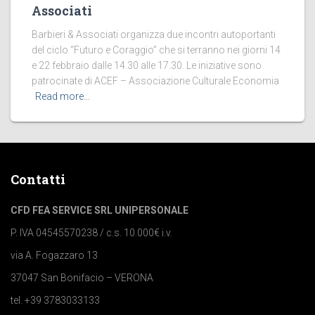
Associati
Barbieri & Associati organizza due incontri autoportanti
del ciclo “Futuro e Coraggio” che si terranno nei giorni 14
e 22 febbraio dalle 14.30 alle 17.30. Le iniziative sono
patrocinate di ACEF – Associazione Culturale Economia
Read more…
Contatti
CFD FEA SERVICE SRL UNIPERSONALE
P. IVA 04545570238 / c.s. 10.000€ i.v.
via A. Fogazzaro 13
37047 San Bonifacio – VERONA
tel. +39 3783033133