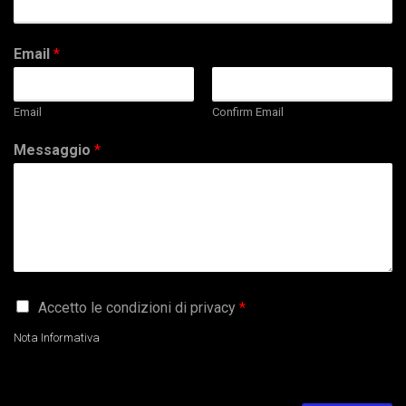
Email
*
Email
Confirm Email
Messaggio
*
G
Accetto le condizioni di privacy
*
D
P
Nota Informativa
R
A
g