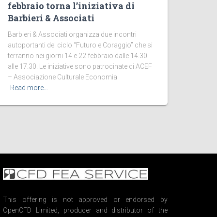
febbraio torna l’iniziativa di
Barbieri & Associati
Barbieri & Associati organizza due incontri
autoportanti del ciclo “Futuro e Coraggio” che si
terranno nei giorni 14 e 22 febbraio dalle 14.30
alle 17.30. Le iniziative sono patrocinate di ACEF
– Associazione Culturale Economia
Read more…
This offering is not approved or endorsed by
OpenCFD Limited, producer and distributor of the