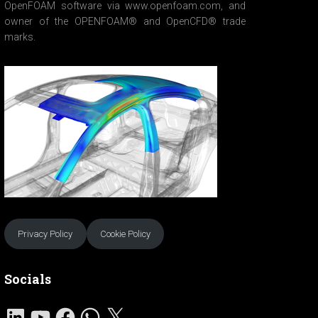
OpenFOAM software via www.openfoam.com, and
owner of the OPENFOAM® and OpenCFD® trade
marks.
Privacy Policy
Cookie Policy
Socials
L
Y
F
W
X