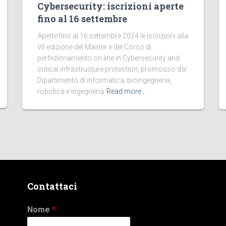
Cybersecurity: iscrizioni aperte
fino al 16 settembre
Aperte fino al 16 settembre 2024 le iscrizioni alla
VII edizione del Master e del Corso di
perfezionamento on line in Cybersecurity and
critical infrastructure protection, promosso dal
Dipartimento di informatica, bioingegneria,
robotica e ingegneria
Read more…
Contattaci
Nome
*