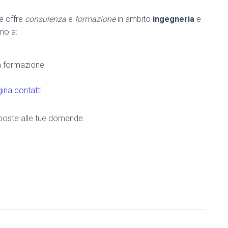
he offre
consulenza
e
formazione
in ambito
ingegneria
e
amo a:
la formazione
ina contatti
risposte alle tue domande.