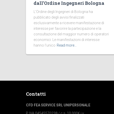
dall’Ordine Ingegneri Bologna
L’Ordine degli Ingegneri di Bologna ha
pubblicato degli avvisi finalizzati
esclusivamente a ricevere manifestazione di
interesse per favorire la partecipazione e la
consultazione del maggior numero di operatori
economici. Le manifestazioni di interesse
hanno l’unico
Read more…
Contatti
CFD FEA SERVICE SRL UNIPERSONALE
P. IVA 04545570238 / c.s. 10.000€ i.v.