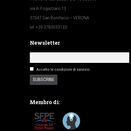
via A. Fogazzaro 13
37047 San Bonifacio – VERONA
tel. +39 3783033133
Newsletter
Accetto le condizioni di servizio
Membro di: