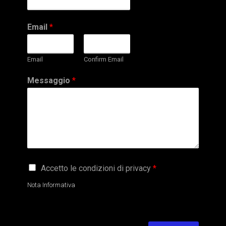
Email
*
Email
Confirm Email
Messaggio
*
G
Accetto le condizioni di privacy
*
D
P
Nota Informativa
R
A
g
r