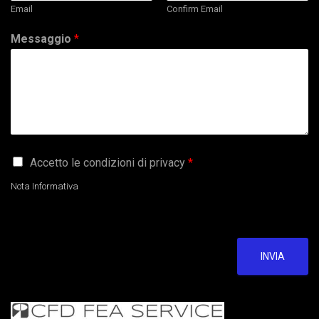
Email
Confirm Email
Messaggio
*
G
Accetto le condizioni di privacy
*
D
P
Nota Informativa
R
A
g
r
e
INVIA
e
m
e
n