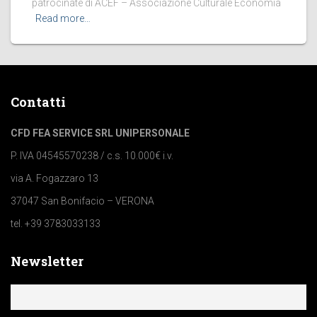
patrocinate di ACEF – Associazione Culturale Economia
Read more…
Contatti
CFD FEA SERVICE SRL UNIPERSONALE
P. IVA 04545570238 / c.s. 10.000€ i.v.
via A. Fogazzaro 13
37047 San Bonifacio – VERONA
tel. +39 3783033133
Newsletter