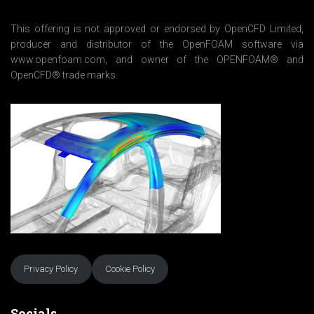
t
*
This offering is not approved or endorsed by OpenCFD Limited,
producer and distributor of the OpenFOAM software via
www.openfoam.com, and owner of the OPENFOAM® and
OpenCFD® trade marks.
Privacy Policy
Cookie Policy
Socials