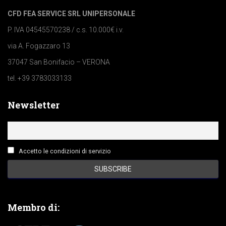
CFD FEA SERVICE SRL UNIPERSONALE
P. IVA 04545570238 / c.s. 10.000€ i.v.
via A. Fogazzaro 13
37047 San Bonifacio – VERONA
tel. +39 3783033133
Newsletter
Accetto le condizioni di servizio
Membro di: