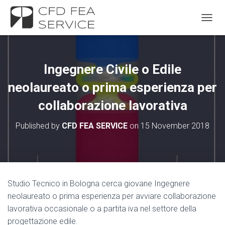
TOGGL
Ingegnere Civile o Edile
neolaureato o prima esperienza per
collaborazione lavorativa
Published by
CFD FEA SERVICE
on
15 November 2018
Studio Tecnico in Bologna cerca giovane Ingegnere
neolaureato o prima esperienza per avviare collaborazione
lavorativa occasionale o a partita iva nel settore della
progettazione edile.