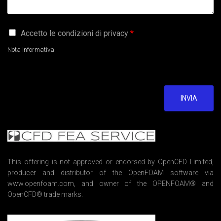
G
Accetto le condizioni di privacy
*
D
P
Nota Informativa
R
A
g
r
e
INVIA
e
m
e
n
t
*
This offering is not approved or endorsed by OpenCFD Limited,
producer and distributor of the OpenFOAM software via
www.openfoam.com, and owner of the OPENFOAM® and
OpenCFD® trade marks.