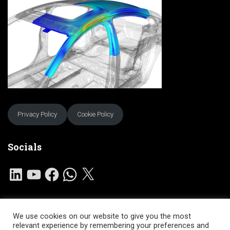
Privacy Policy
Cookie Policy
Socials
L
Y
F
W
X
I
O
A
H
N
U
C
A
K
T
E
T
E
U
B
S
D
B
O
A
I
E
O
P
We use cookies on our website to give you the most
N
K
P
HOME
SERVIZI
SOFTWARE
COMUNITA’
relevant experience by remembering your preferences and