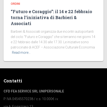
ORDINI
“Futuro e Coraggio”: il 14 e 22 febbraio
torna l’iniziativa di Barbieri &
Associati
Barbieri & Associati organizza due incontri autoportanti
del ciclo “Futuro e Coraggio” che si terranno nei giorni 14
e 22 febbraio dalle 14.30 alle 17.30. Le iniziative sono
patrocinate di ACEF – Associazione Culturale Economia
Read more…
Contatti
CFD FEA SERVICE SRL UNIPERSONALE
P. IVA 04545570238 / c.s. 10.000€ i.v.
via A. Fogazzaro 13