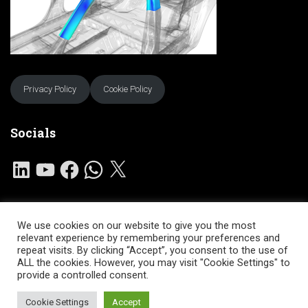
Privacy Policy
Cookie Policy
Socials
L
Y
F
W
X
I
O
A
H
N
U
C
A
K
T
E
T
E
U
B
S
D
B
O
A
I
E
O
P
We use cookies on our website to give you the most
N
K
P
HOME
SERVIZI
SOFTWARE
COMUNITA’
relevant experience by remembering your preferences and
repeat visits. By clicking “Accept”, you consent to the use of
ALL the cookies. However, you may visit "Cookie Settings" to
CONTATTI
provide a controlled consent.
Hestia | Developed by
ThemeIsle
Cookie Settings
Accept