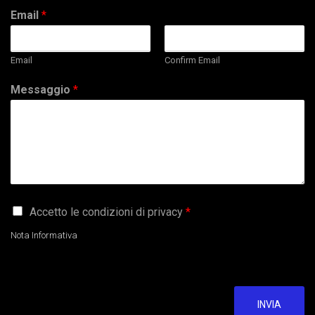
Email
*
Email
Confirm Email
Messaggio
*
G
Accetto le condizioni di privacy
*
D
P
Nota Informativa
R
A
g
r
e
INVIA