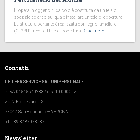
L’ opera in oggetto di calcolo è costituita da un telaio
spaziale ad arco sul quale installare un telo di copertura.
La struttura portante è realizzata con legno lamellare
(GL28H) mentre il telo di copertura
Read more…
Contatti
CFD FEA SERVICE SRL UNIPERSONALE
P. IVA 04545570238 / c.s. 10.000€ i.v.
via A. Fogazzaro 13
37047 San Bonifacio – VERONA
tel. +39 3783033133
Newsletter