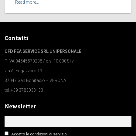
Read more…
Contatti
CFD FEA SERVICE SRL UNIPERSONALE
P. IVA 04545570238 / c.s. 10.000€ i.v.
via A. Fogazzaro 13
37047 San Bonifacio – VERONA
tel. +39 3783033133
Newsletter
Accetto le condizioni di servizio