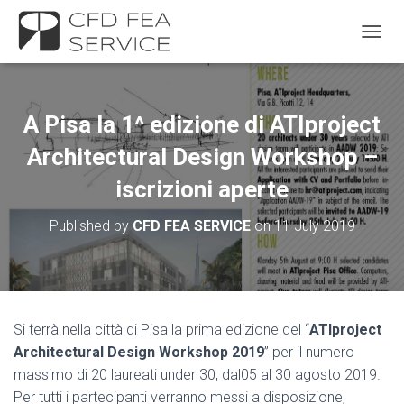
TOGGL
A Pisa la 1^ edizione di ATIproject
Architectural Design Workshop –
iscrizioni aperte
Published by
CFD FEA SERVICE
on
11 July 2019
Si terrà nella città di Pisa la prima edizione del “
ATIproject
Architectural Design Workshop 2019
” per il numero
massimo di 20 laureati under 30, dal05 al 30 agosto 2019.
Per tutti i partecipanti verranno messi a disposizione,