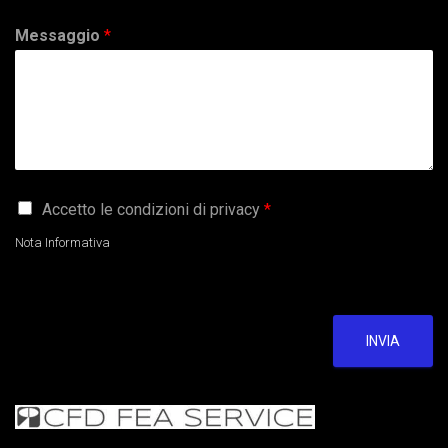
Messaggio
*
G
Accetto le condizioni di privacy
*
D
P
Nota Informativa
R
A
g
r
e
INVIA
e
m
e
n
t