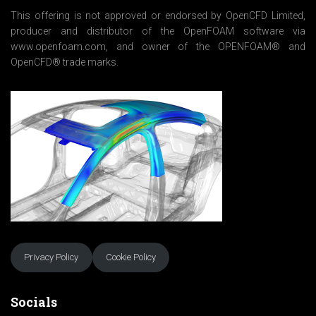
*
This offering is not approved or endorsed by OpenCFD Limited,
producer and distributor of the OpenFOAM software via
www.openfoam.com, and owner of the OPENFOAM® and
OpenCFD® trade marks.
Privacy Policy
Cookie Policy
Socials