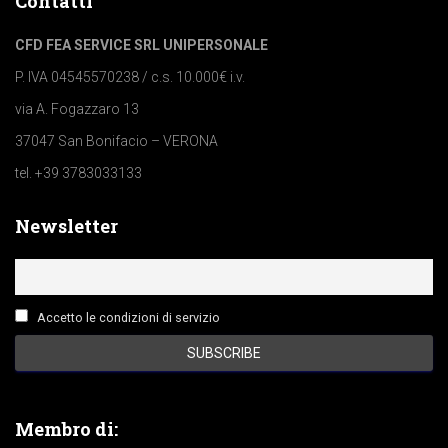
Contatti
CFD FEA SERVICE SRL UNIPERSONALE
P. IVA 04545570238 / c.s. 10.000€ i.v.
via A. Fogazzaro 13
37047 San Bonifacio – VERONA
tel. +39 3783033133
Newsletter
Accetto le condizioni di servizio
Membro di: