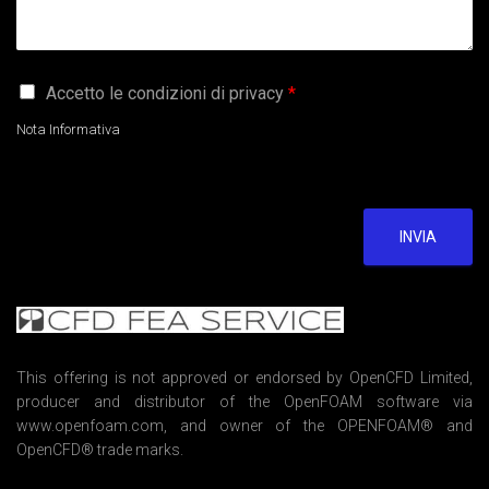
G
Accetto le condizioni di privacy
*
D
P
Nota Informativa
R
A
g
r
e
INVIA
e
m
e
n
t
*
This offering is not approved or endorsed by OpenCFD Limited,
producer and distributor of the OpenFOAM software via
www.openfoam.com, and owner of the OPENFOAM® and
OpenCFD® trade marks.