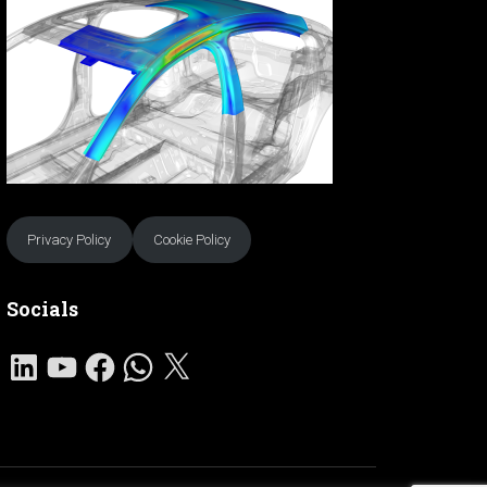
Privacy Policy
Cookie Policy
Socials
L
Y
F
W
X
I
O
A
H
N
U
C
A
K
T
E
T
E
U
B
S
D
B
O
A
I
E
O
P
N
K
P