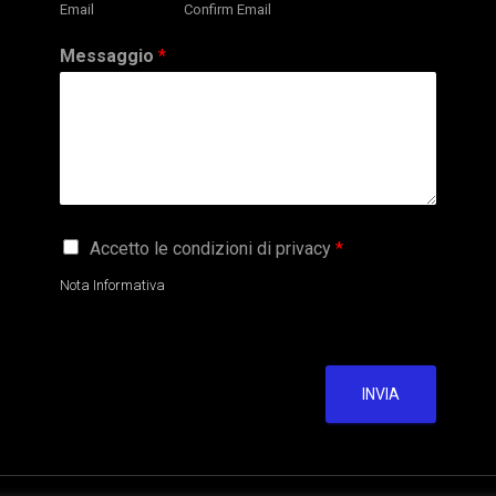
Email
Confirm Email
Messaggio
*
G
Accetto le condizioni di privacy
*
D
P
Nota Informativa
R
A
g
r
e
INVIA
e
m
e
n