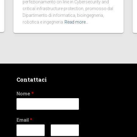
perfezionamento on line in Cybersecurity and
critical infrastructure protection, promosso dal
Dipartimento di informatica, bioingegneria,
robotica e ingegneria
Read more…
Contattaci
Nome
*
Email
*