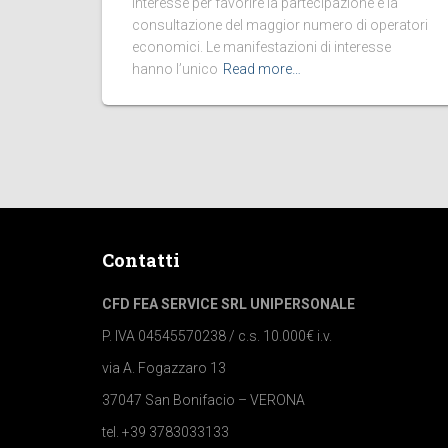
interesse per favorire la partecipazione e la
consultazione del maggior numero di operatori
economici. Le manifestazioni di interesse
hanno l’unico
Read more…
Contatti
CFD FEA SERVICE SRL UNIPERSONALE
P. IVA 04545570238 / c.s. 10.000€ i.v.
via A. Fogazzaro 13
37047 San Bonifacio – VERONA
tel. +39 3783033133