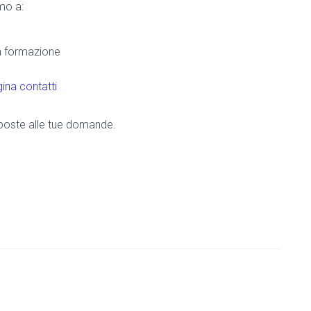
amo a:
la formazione
ina contatti
risposte alle tue domande.