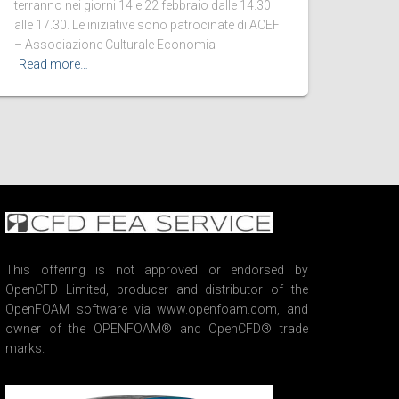
terranno nei giorni 14 e 22 febbraio dalle 14.30
alle 17.30. Le iniziative sono patrocinate di ACEF
– Associazione Culturale Economia
Read more…
This offering is not approved or endorsed by
OpenCFD Limited, producer and distributor of the
OpenFOAM software via www.openfoam.com, and
owner of the OPENFOAM® and OpenCFD® trade
marks.