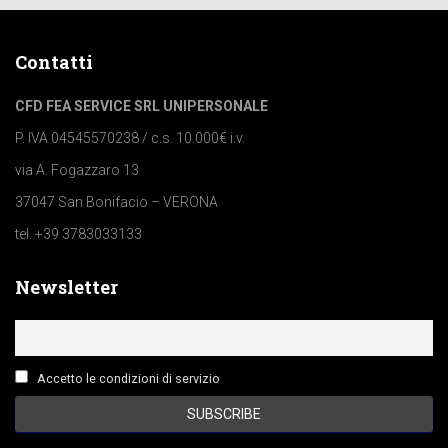
Contatti
CFD FEA SERVICE SRL UNIPERSONALE
P. IVA 04545570238 / c.s. 10.000€ i.v.
via A. Fogazzaro 13
37047 San Bonifacio – VERONA
tel. +39 3783033133
Newsletter
Accetto le condizioni di servizio