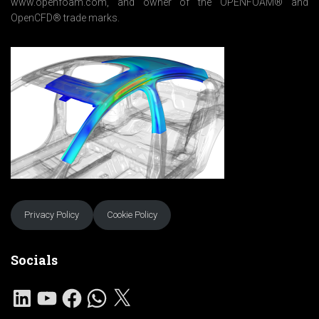
www.openfoam.com, and owner of the OPENFOAM® and
OpenCFD® trade marks.
Privacy Policy
Cookie Policy
Socials
L
Y
F
W
X
I
O
A
H
N
U
C
A