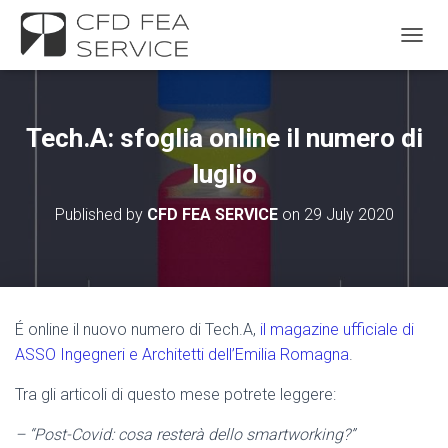
TOGGL
Tech.A: sfoglia online il numero di
luglio
Published by
CFD FEA SERVICE
on
29 July 2020
É
online il nuovo numero di Tech.A,
il magazine ufficiale di
ASSO Ingegneri e Architetti dell’Emilia Romagna
.
Tra gli articoli di questo mese potrete leggere:
– “Post-Covid: cosa resterà dello smartworking?”