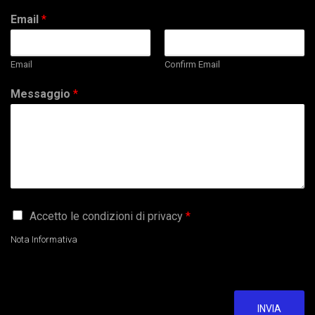
Email
*
Email
Confirm Email
Messaggio
*
G
Accetto le condizioni di privacy
*
D
P
Nota Informativa
R
A
g
r
e
INVIA