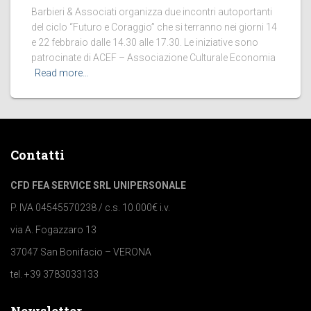
Barbieri & Associati organizza due incontri autoportanti
del ciclo “Futuro e Coraggio” che si terranno nei giorni 14
e 22 febbraio dalle 14.30 alle 17.30. Le iniziative sono
patrocinate di ACEF – Associazione Culturale Economia
Read more…
Contatti
CFD FEA SERVICE SRL UNIPERSONALE
P. IVA 04545570238 / c.s. 10.000€ i.v.
via A. Fogazzaro 13
37047 San Bonifacio – VERONA
tel. +39 3783033133