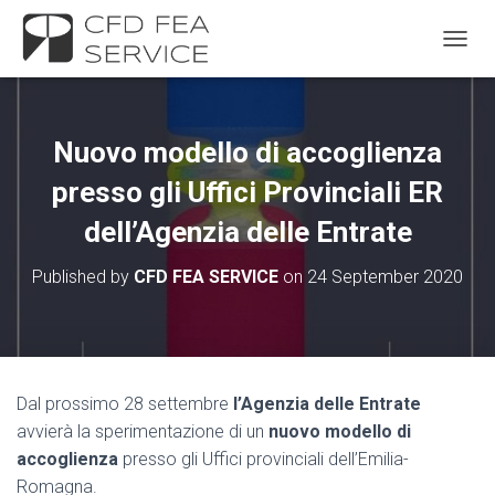
TOGGL
Nuovo modello di accoglienza
presso gli Uffici Provinciali ER
dell’Agenzia delle Entrate
Published by
CFD FEA SERVICE
on
24 September 2020
Dal prossimo 28 settembre
l’Agenzia delle Entrate
avvierà la sperimentazione di un
nuovo modello di
accoglienza
presso gli Uffici provinciali dell’Emilia-
Romagna.