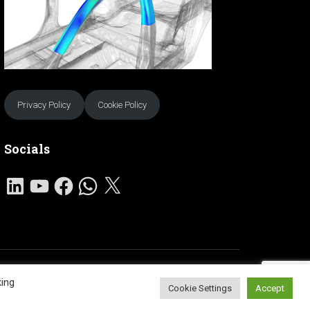
Privacy Policy
Cookie Policy
Socials
L
Y
F
W
X
I
O
A
H
N
U
C
A
K
T
E
T
E
U
B
S
D
B
O
A
I
E
O
P
N
K
P
king
Hestia | Developed by
ThemeIsle
Cookie Settings
Accept