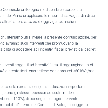
io Comunale di Bologna il 7 dicembre scorso, e a
ne del Piano si applicano le misure di salvaguardia di cui
to altresì approvato, ed è oggi vigente, anche il
ghi, riteniamo utile inviare la presente comunicazione, per
menti avranno sugli interventi che promuovano la
ibilità di accedere agli incentivi fiscali previsti dai decreti
terventi soggetti ad incentivi fiscali il raggiungimento di
 e A3 e prestazioni energetiche con consumi <60 kWh/mq
imento di tali prestazioni (le ristrutturazioni importanti
) sono gli stessi necessari ad usufruire delle
perbonus 110%), di conseguenza ogni intervento
i immobili all’interno del Comune di Bologna, soggetto