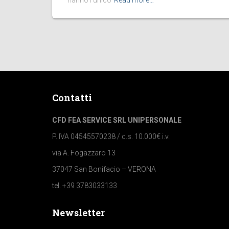
hanno l’unico
Read more…
Contatti
CFD FEA SERVICE SRL UNIPERSONALE
P. IVA 04545570238 / c.s. 10.000€ i.v.
via A. Fogazzaro 13
37047 San Bonifacio – VERONA
tel. +39 3783033133
Newsletter