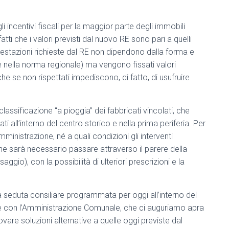
li incentivi fiscali per la maggior parte degli immobili
atti che i valori previsti dal nuovo RE sono pari a quelli
 prestazioni richieste dal RE non dipendono dalla forma e
e nella norma regionale) ma vengono fissati valori
e se non rispettati impediscono, di fatto, di usufruire
assificazione “a pioggia” dei fabbricati vincolati, che
ti all’interno del centro storico e nella prima periferia. Per
ministrazione, né a quali condizioni gli interventi
e sarà necessario passare attraverso il parere della
io), con la possibilità di ulteriori prescrizioni e la
la seduta consiliare programmata per oggi all’interno del
ione con l’Amministrazione Comunale, che ci auguriamo apra
rovare soluzioni alternative a quelle oggi previste dal