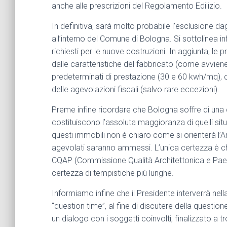
anche alle prescrizioni del Regolamento Edilizio.
In definitiva, sarà molto probabile l’esclusione dag
all’interno del Comune di Bologna. Si sottolinea inf
richiesti per le nuove costruzioni. In aggiunta, le
dalle caratteristiche del fabbricato (come avvien
predeterminati di prestazione (30 e 60 kwh/mq), ch
delle agevolazioni fiscali (salvo rare eccezioni).
Preme infine ricordare che Bologna soffre di una cl
costituiscono l’assoluta maggioranza di quelli situa
questi immobili non è chiaro come si orienterà l’Am
agevolati saranno ammessi. L’unica certezza è ch
CQAP (Commissione Qualità Architettonica e Paesagg
certezza di tempistiche più lunghe.
Informiamo infine che il Presidente interverrà nel
“question time”, al fine di discutere della quest
un dialogo con i soggetti coinvolti, finalizzato a t