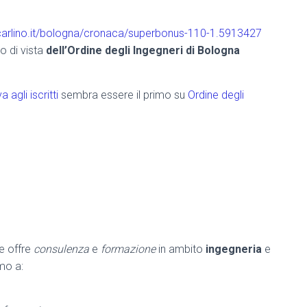
lcarlino.it/bologna/cronaca/superbonus-110-1.5913427
to di vista
dell’Ordine degli Ingegneri di Bologna
agli iscritti
sembra essere il primo su
Ordine degli
he offre
consulenza
e
formazione
in ambito
ingegneria
e
amo a: