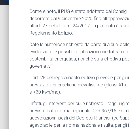
Come è noto, il PUG è stato adottato dal Consigl
decorrere dal 9 dicembre 2020 fino all’approvazio
all’art. 27 della L.R. n. 24/2017. In pari data è sta
Regolamento Edilizio.
Date le numerose richieste da parte di alcuni colle
evidenziare le possibili implicazioni che tali stru
sostenibilità energetica, nonché sulla effettiva poss
governativi.
L’art. 28 del regolamento edilizio prevede per gli in
prestazioni energetiche elevatissime (classi A1
e <30 kwh/mq).
Infatti, gli interventi per cui è richiesto il raggiung
previste dalla norma regionale DGR 967/15 e s.m.i.
agevolazioni fiscali del Decreto Rilancio (cd Su
agevolabile per la norma nazionale risulta, per gl