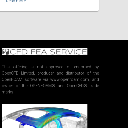
Read more…
This offering is not approved or endorsed by
OpenCFD Limited, producer and distributor of the
OpenFOAM software via www.openfoam.com, and
owner of the OPENFOAM® and OpenCFD® trade
marks.