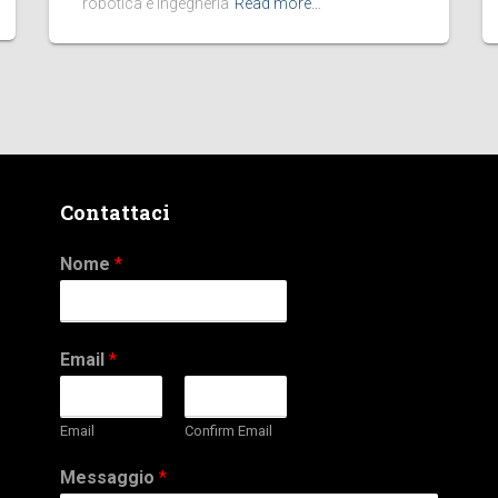
robotica e ingegneria
Read more…
Contattaci
Nome
*
Email
*
Email
Confirm Email
Messaggio
*