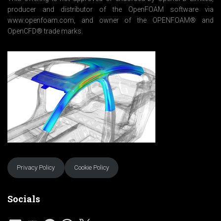
producer and distributor of the OpenFOAM software via
www.openfoam.com, and owner of the OPENFOAM® and
OpenCFD® trade marks.
Privacy Policy
Cookie Policy
Socials
L
Y
F
W
X