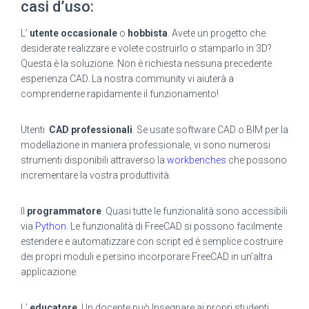
casi d’uso:
L’
utente occasionale
o
hobbista
. Avete un progetto che
desiderate realizzare e volete costruirlo o stamparlo in 3D?
Questa è la soluzione. Non è richiesta nessuna precedente
esperienza CAD. La nostra community vi aiuterà a
comprenderne rapidamente il funzionamento!
Utenti
CAD professionali
. Se usate software CAD o BIM per la
modellazione in maniera professionale, vi sono numerosi
strumenti disponibili attraverso la
workbenches
che possono
incrementare la vostra produttività.
Il
programmatore
. Quasi tutte le funzionalità sono accessibili
via
Python
. Le funzionalità di FreeCAD si possono facilmente
estendere e automatizzare con script ed è semplice costruire
dei propri moduli e persino incorporare FreeCAD in un’altra
applicazione.
L’
educatore
. Un docente può Insegnare ai propri studenti