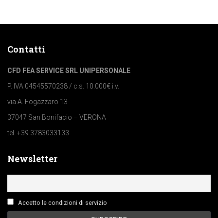
Contatti
CFD FEA SERVICE SRL UNIPERSONALE
P. IVA 04545570238 / c.s. 10.000€ i.v.
via A. Fogazzaro 13
37047 San Bonifacio – VERONA
tel. +39 3783033133
Newsletter
Accetto le condizioni di servizio