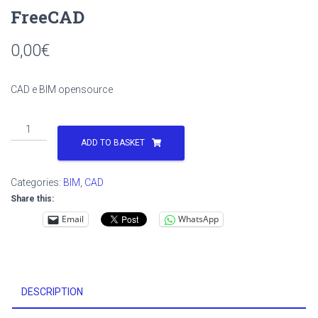
FreeCAD
0,00
€
CAD e BIM opensource
FreeCAD
quantity
ADD TO BASKET
Categories:
BIM
,
CAD
Share this:
Email
WhatsApp
DESCRIPTION