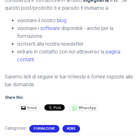
consulenza
e
formazione
in ambito
ingegneria
e
IT
. Se
questo post/prodotto ti è piaciuto ti invitiamo a:
visionare il nostro
blog
visionare i
software
disponibili - anche per la
formazione
iscriverti alla nostra newsletter
entrare in contatto con noi attraverso la
pagina
contatti
Saremo lieti di seguire le tue richieste e fornire risposte alle
tue domande.
Share this:
Email
WhatsApp
Categories:
FORMAZIONE
NEWS