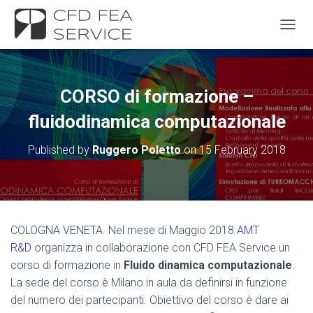
TOGGL
CORSO di formazione –
fluidodinamica computazionale
Published by
Ruggero Poletto
on
15 February 2018
COLOGNA VENETA. Nel mese di Maggio 2018
AMT
R&D
organizza in collaborazione con CFD FEA Service un
corso di formazione in
Fluido dinamica computazionale
.
La sede del corso è Milano in aula da definirsi in funzione
del numero dei partecipanti. Obiettivo del corso è dare ai