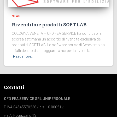
NEWS
Rivenditore prodotti SOFT.LAB
COLOGNA VENETA – CFD FEA SERVICE ha concluso la
scorsa settimana un accordo di rivendita esclusiva dei
prodotti di SOFT.LAB. La software house di Benevento ha
infatti deciso di appoggiarsi a noi per la rivendita
Read more…
Contatti
CFD FEA SERVICE SRL UNIPERSONALE
P. IVA 04545570238 / c.s. 10.000€ i.v.
via A. Fogazzaro 13