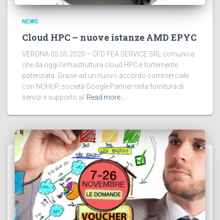
NEWS
Cloud HPC – nuove istanze AMD EPYC
VERONA 05.05.2020 – CFD FEA SERVICE SRL comunica
che da oggi l’infrastruttura cloud HPC è fortemente
potenziata. Grazie ad un nuovo accordo commerciale
con NOHUP, società Google Partner nella fornitura di
servizi e supporto al
Read more…